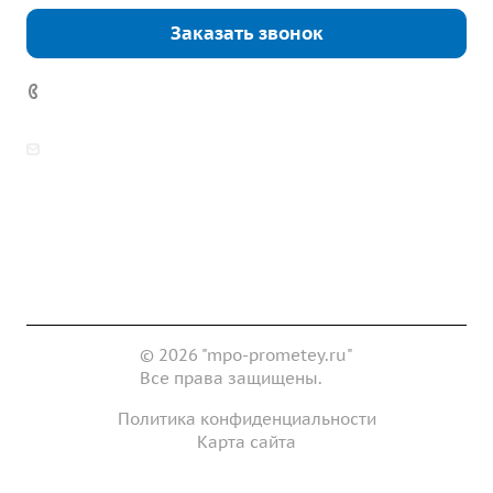
Заказать звонок
7 (922) 178-81-77
zakaz@mpo-prometey.ru
info@mpo-prometey.ru
Доставка и оплата
Сертификаты
Реквизиты
Контакты
© 2026 "mpo-prometey.ru"
Все права защищены.
Политика конфиденциальности
Карта сайта