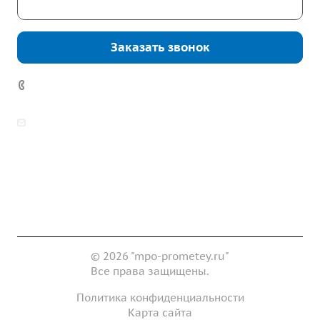
Скачать каталог
Заказать звонок
7 (922) 178-81-77
zakaz@mpo-prometey.ru
info@mpo-prometey.ru
Доставка и оплата
Сертификаты
Реквизиты
Контакты
© 2026 "mpo-prometey.ru"
Все права защищены.
Политика конфиденциальности
Карта сайта