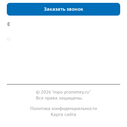
Заказать звонок
7 (922) 178-81-77
zakaz@mpo-prometey.ru
info@mpo-prometey.ru
Доставка и оплата
Сертификаты
Реквизиты
Контакты
© 2026 "mpo-prometey.ru"
Все права защищены.
Политика конфиденциальности
Карта сайта