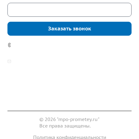
Скачать каталог
Заказать звонок
7 (922) 178-81-77
zakaz@mpo-prometey.ru
info@mpo-prometey.ru
Доставка и оплата
Сертификаты
Реквизиты
Контакты
© 2026 "mpo-prometey.ru"
Все права защищены.
Политика конфиденциальности