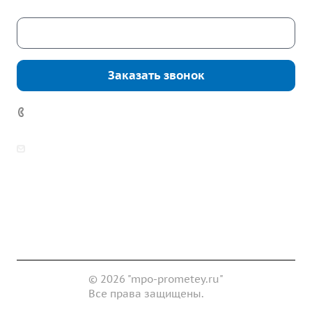
Скачать каталог
Заказать звонок
7 (922) 178-81-77
zakaz@mpo-prometey.ru
info@mpo-prometey.ru
Доставка и оплата
Сертификаты
Реквизиты
Контакты
© 2026 "mpo-prometey.ru"
Все права защищены.