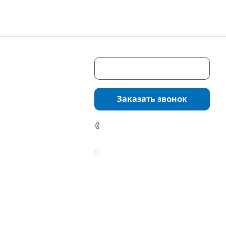
Скачать каталог
г. Екатеринбург,
соцкого, 4б, оф.
Заказать звонок
водство:
г.
инбург, ул.
7 (922) 178-81-77
нга, дом 7ч
аботы:
zakaz@mpo-prometey.ru
т.: с 9:00 до 18:00
info@mpo-prometey.ru
Вс.: выходные