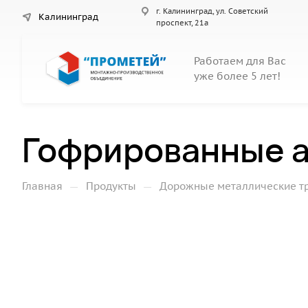
г. Калининград, ул. Советский
Калининград
проспект, 21а
Работаем для Вас
уже более 5 лет!
Гофрированные а
—
—
Главная
Продукты
Дорожные металлические т