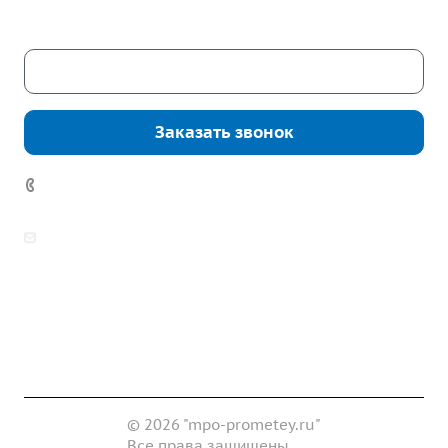
Скачать каталог
Заказать звонок
7 (922) 178-81-77
zakaz@mpo-prometey.ru
info@mpo-prometey.ru
Доставка и оплата
Сертификаты
Реквизиты
Контакты
© 2026 "mpo-prometey.ru"
Все права защищены.