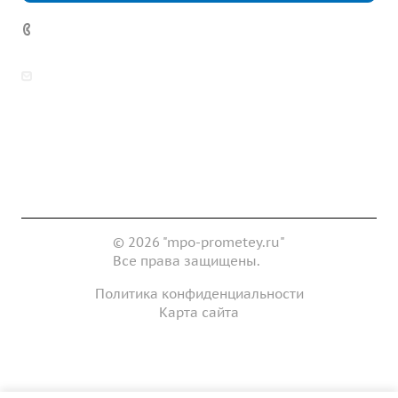
7 (922) 178-81-77
zakaz@mpo-prometey.ru
info@mpo-prometey.ru
Доставка и оплата
Сертификаты
Реквизиты
Контакты
© 2026 "mpo-prometey.ru"
Все права защищены.
Политика конфиденциальности
Карта сайта
Разработка и продвижение сайта