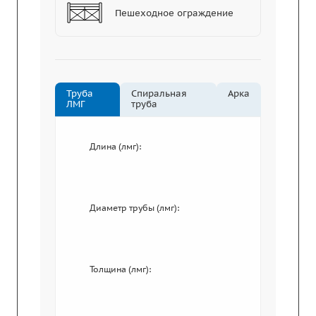
Пешеходное ограждение
Труба
Спиральная
Арка
ЛМГ
труба
Длина (лмг):
Диаметр трубы (лмг):
Толщина (лмг):