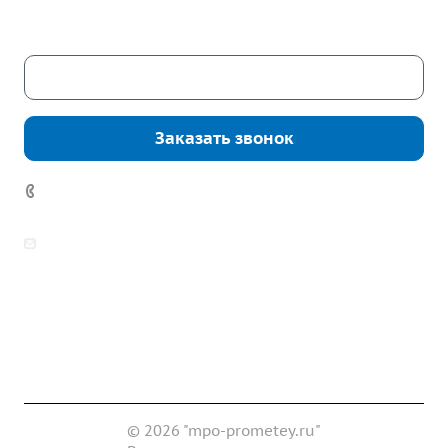
Сб. – Вс.: выходные
Скачать каталог
Заказать звонок
7 (922) 178-81-77
zakaz@mpo-prometey.ru
info@mpo-prometey.ru
Доставка и оплата
Сертификаты
Реквизиты
Контакты
© 2026 "mpo-prometey.ru"