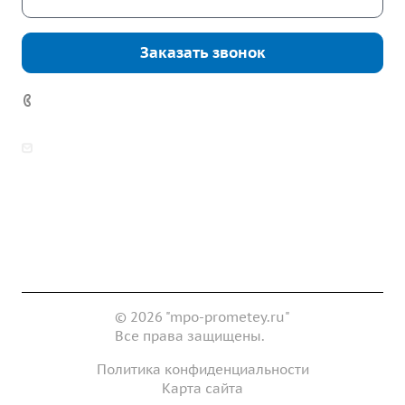
Заказать звонок
7 (922) 178-81-77
zakaz@mpo-prometey.ru
info@mpo-prometey.ru
Доставка и оплата
Сертификаты
Реквизиты
Контакты
© 2026 "mpo-prometey.ru"
Все права защищены.
Политика конфиденциальности
Карта сайта