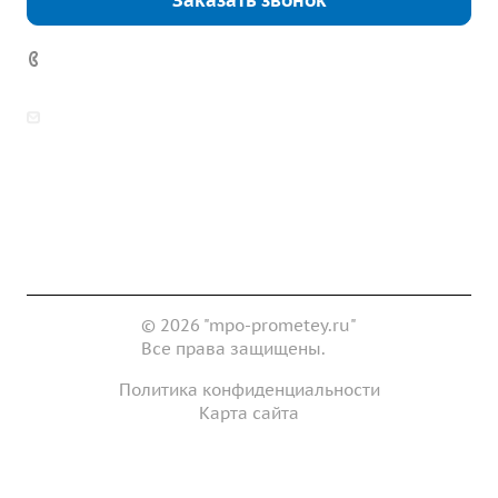
Заказать звонок
7 (922) 178-81-77
zakaz@mpo-prometey.ru
info@mpo-prometey.ru
Доставка и оплата
Сертификаты
Реквизиты
Контакты
© 2026 "mpo-prometey.ru"
Все права защищены.
Политика конфиденциальности
Карта сайта
Разработка и продвижение сайта