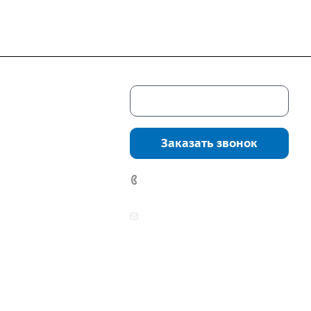
Скачать каталог
г. Екатеринбург,
соцкого, 4б, оф.
Заказать звонок
водство:
г.
инбург, ул.
7 (922) 178-81-77
нга, дом 7ч
аботы:
zakaz@mpo-prometey.ru
т.: с 9:00 до 18:00
info@mpo-prometey.ru
Вс.: выходные