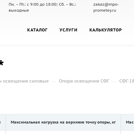
Пн. – Пт.: с 9:00 до 18:00; Сб. – Вс.:
zakaz@mpo-
выходные
prometey.ru
КАТАЛОГ
УСЛУГИ
КАЛЬКУЛЯТОР
*
—
—
ы освещения силовые
Опора освещения СФГ
СФГ-18
й
Максимальная нагрузка на верхнюю точку опоры, кг
Мас