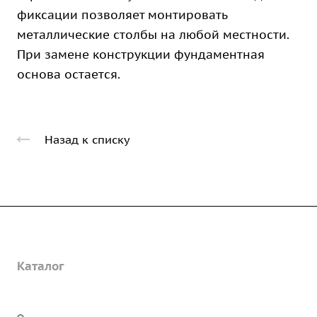
фиксации позволяет монтировать
металлические столбы на любой местности.
При замене конструкции фундаментная
основа остается.
Назад к списку
Компания
Каталог
О предприятии
Благодарственные письма
Услуги
Дорожные металлические трубы
Вакансии
Барьерные дорожные ограждения