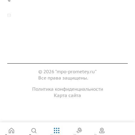
zakaz@mpo-prometey.ru
info@mpo-prometey.ru
Доставка и оплата
Сертификаты
Реквизиты
Контакты
© 2026 "mpo-prometey.ru"
Все права защищены.
Политика конфиденциальности
Карта сайта
Разработка и продвижение сайта