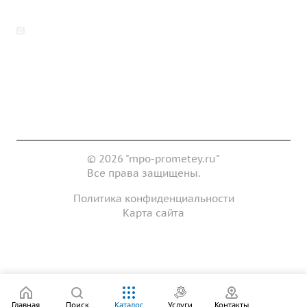
zakaz@mpo-prometey.ru
info@mpo-prometey.ru
Доставка и оплата
Сертификаты
Реквизиты
Контакты
© 2026 "mpo-prometey.ru"
Все права защищены.
Политика конфиденциальности
Карта сайта
Разработка и продвижение сайта
Главная
Поиск
Каталог
Услуги
Контакты