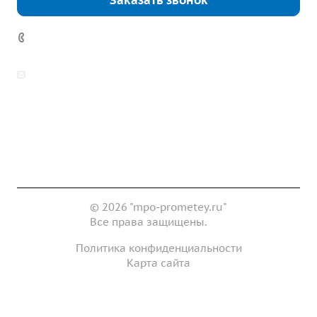
Заказать звонок
7 (922) 178-81-77
zakaz@mpo-prometey.ru
info@mpo-prometey.ru
Доставка и оплата
Сертификаты
Реквизиты
Контакты
© 2026 "mpo-prometey.ru"
Все права защищены.
Политика конфиденциальности
Карта сайта
Разработка и продвижение сайта