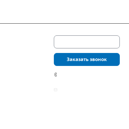
Скачать каталог
г. Екатеринбург,
соцкого, 4б, оф.
Заказать звонок
водство:
г.
инбург, ул.
7 (922) 178-81-77
нга, дом 7ч
аботы:
zakaz@mpo-prometey.ru
т.: с 9:00 до 18:00
info@mpo-prometey.ru
Вс.: выходные