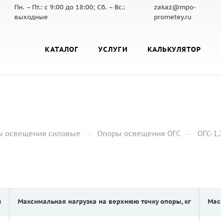
Пн. – Пт.: с 9:00 до 18:00; Сб. – Вс.:
zakaz@mpo-
выходные
prometey.ru
КАТАЛОГ
УСЛУГИ
КАЛЬКУЛЯТОР
—
—
ы освещения силовые
Опоры освещения ОГС
ОГС-1,
й
Максимальная нагрузка на верхнюю точку опоры, кг
Мас