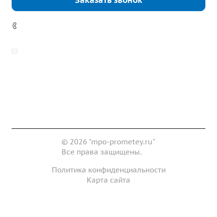
Заказать звонок
7 (922) 178-81-77
zakaz@mpo-prometey.ru
info@mpo-prometey.ru
Доставка и оплата
Сертификаты
Реквизиты
Контакты
© 2026 "mpo-prometey.ru"
Все права защищены.
Политика конфиденциальности
Карта сайта
Разработка и продвижение сайта