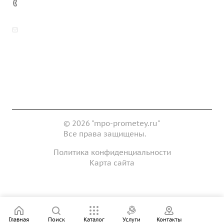
7 (922) 178-81-77
zakaz@mpo-prometey.ru
info@mpo-prometey.ru
Доставка и оплата
Сертификаты
Реквизиты
Контакты
© 2026 "mpo-prometey.ru"
Все права защищены.
Политика конфиденциальности
Карта сайта
Разработка и продвижение сайта
Главная
Поиск
Каталог
Услуги
Контакты