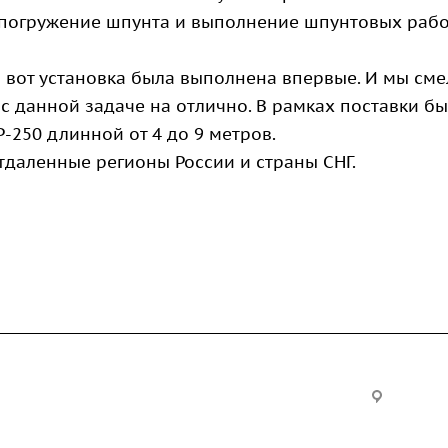
 погружение шпунта и выполнение шпунтовых рабо
 а вот установка была выполнена впервые. И мы см
с данной задаче на отлично. В рамках поставки б
-250 длинной от 4 до 9 метров.
даленные регионы России и страны СНГ.
Услуги
Офис:
ул. Вы
24