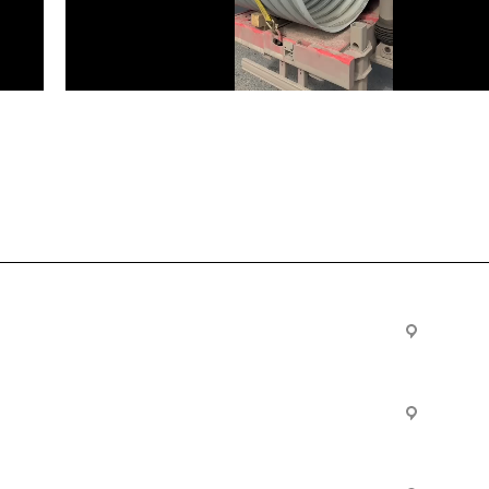
Услуги
Офис:
ул. Вы
24
ческие
Строительно-монтажные
Произ
работы
Екатер
Цвилли
ые
Установка барьерного
ограждения