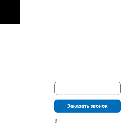
Скачать каталог
г. Екатеринбург,
соцкого, 4б, оф.
Заказать звонок
водство:
г.
инбург, ул.
7 (922) 178-81-77
нга, дом 7ч