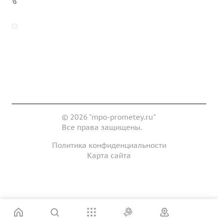
7 (922) 178-81-77
zakaz@mpo-prometey.ru
info@mpo-prometey.ru
Доставка и оплата
Сертификаты
Реквизиты
Контакты
© 2026 "mpo-prometey.ru"
Все права защищены.
Политика конфиденциальности
Карта сайта
Разработка и продвижение сайта