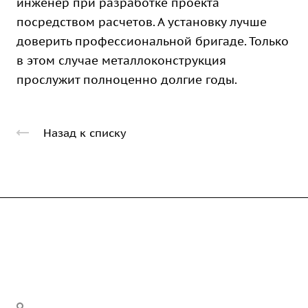
инженер при разработке проекта
посредством расчетов. А установку лучше
доверить профессиональной бригаде. Только
в этом случае металлоконструкция
прослужит полноценно долгие годы.
Назад к списку
Компания
Каталог
О предприятии
Благодарственные письма
Услуги
Дорожные металлические трубы
Вакансии
Барьерные дорожные ограждения