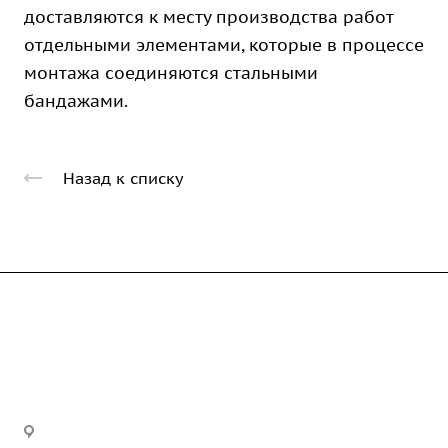
доставляются к месту производства работ
отдельными элементами, которые в процессе
монтажа соединяются стальными
бандажами.
Назад к списку
Компания
Каталог
О предприятии
Благодарственные письма
Услуги
Дорожные металлические трубы
Вакансии
Барьерные дорожные ограждения
Офис:
г. Екатеринбург, ул. Высоцкого,
Строительно-монтажные работы
ГОСТы и техническая документация