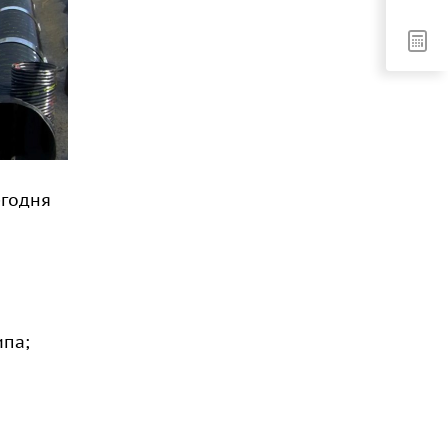
егодня
ипа;