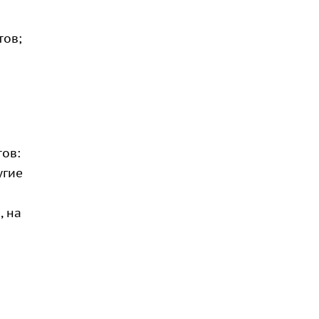
тов;
тов:
угие
, на