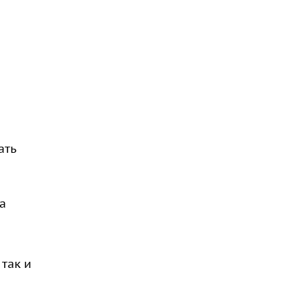
ать
а
так и