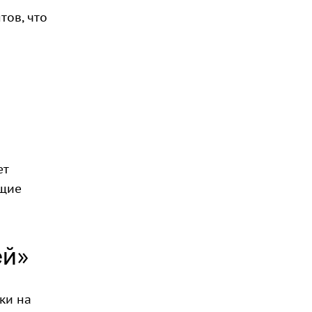
тов, что
ет
ющие
ей»
ки на