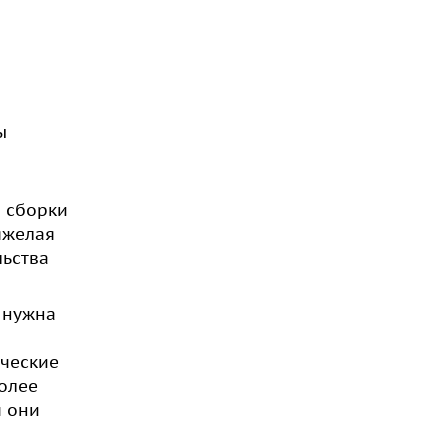
ы
о сборки
яжелая
льства
е нужна
ические
олее
м они