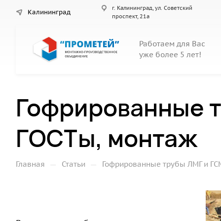
г. Калининград, ул. Советский
Калининград
проспект, 21а
Работаем для Вас
уже более 5 лет!
Гофрированные т
ГОСТы, монтаж
—
—
Главная
Статьи
Гофрированные трубы ЛМГ и ГСМ