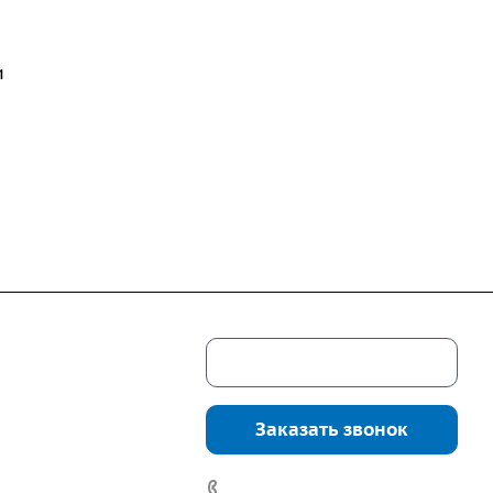
и
Скачать каталог
г. Екатеринбург,
соцкого, 4б, оф.
Заказать звонок
водство:
г.
инбург, ул.
7 (922) 178-81-77
нга, дом 7ч