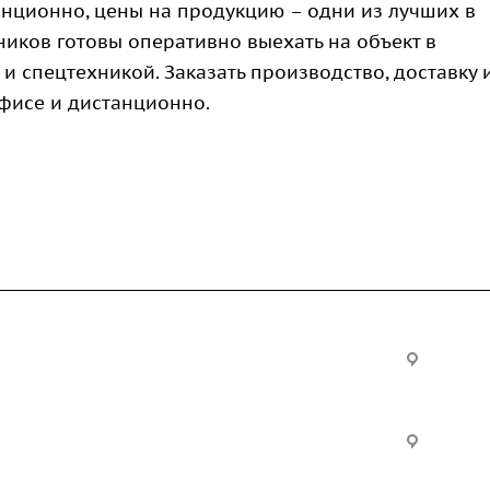
нционно, цены на продукцию – одни из лучших в
иков готовы оперативно выехать на объект в
 спецтехникой. Заказать производство, доставку 
исе и дистанционно.
Услуги
Офис:
ул. Вы
24
ческие
Строительно-монтажные
Произ
работы
Екатер
Цвилли