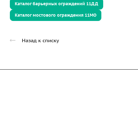
Каталог барьерных ограждений 11ДД
Каталог мостового ограждения 11МО
Назад к списку
Компания
Каталог
Дорожные металли
О предприятии
трубы
Благодарственные письма
Барьерные дорожн
Вакансии
ограждения