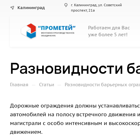
г. Калининград, ул. Советский
Калининград
проспект, 21а
Работаем для Вас
уже более 5 лет!
Разновидности б
—
—
Главная
Статьи
Разновидности барьерных огр
Дорожные ограждения должны устанавливаться 
автомобилей на полосу встречного движения и
магистрали с особо интенсивным и высокоско
движением.