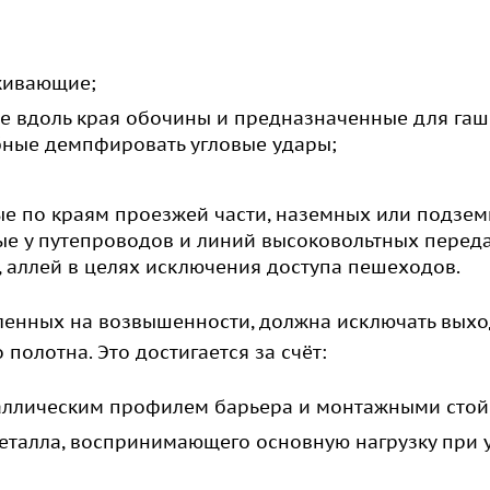
живающие;
е вдоль края обочины и предназначенные для га
бные демпфировать угловые удары;
ые по краям проезжей части, наземных или подзе
ые у путепроводов и линий высоковольтных переда
, аллей в целях исключения доступа пешеходов.
вленных на возвышенности, должна исключать вых
полотна. Это достигается за счёт:
таллическим профилем барьера и монтажными стой
металла, воспринимающего основную нагрузку при 