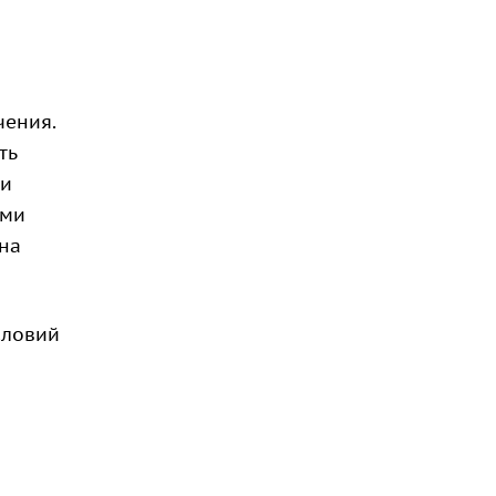
чения.
ть
 и
ями
 на
словий