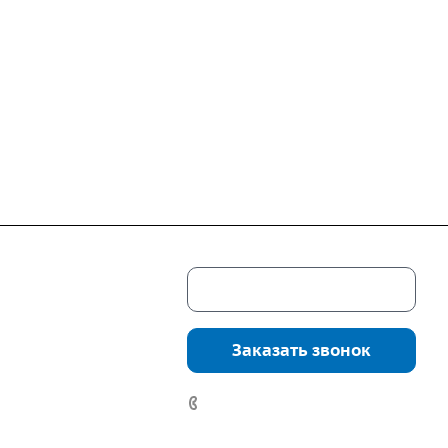
Скачать каталог
г. Екатеринбург,
соцкого, 4б, оф.
Заказать звонок
водство:
г.
инбург, ул.
7 (922) 178-81-77
нга, дом 7ч
аботы: