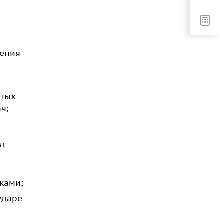
шения
мных
ч;
од
ками;
ударе