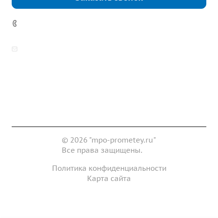
7 (922) 178-81-77
zakaz@mpo-prometey.ru
info@mpo-prometey.ru
Доставка и оплата
Сертификаты
Реквизиты
Контакты
© 2026 "mpo-prometey.ru"
Все права защищены.
Политика конфиденциальности
Карта сайта
Разработка и продвижение сайта