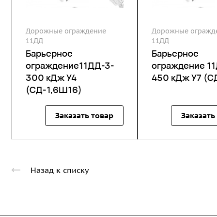
Дорожные ограждение
Дорожные огражд
11ДД
11ДД
Барьерное
Барьерное
ограждение11ДД-3-
ограждение 1
300 кДж У4
450 кДж У7 (С
(СД-1,6Ш16)
Заказать товар
Заказать
Назад к списку