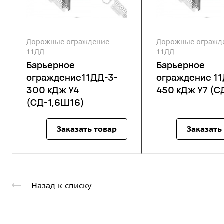
Дорожные ограждение
Дорожные огражд
11ДД
11ДД
Барьерное
Барьерное
ограждение11ДД-3-
ограждение 1
300 кДж У4
450 кДж У7 (С
(СД-1,6Ш16)
Заказать товар
Заказать
Назад к списку