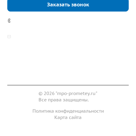
Заказать звонок
7 (922) 178-81-77
zakaz@mpo-prometey.ru
info@mpo-prometey.ru
Доставка и оплата
Сертификаты
Реквизиты
Контакты
© 2026 "mpo-prometey.ru"
Все права защищены.
Политика конфиденциальности
Карта сайта
Разработка и продвижение сайта