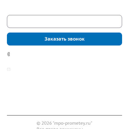
Сб. – Вс.: выходные
Скачать каталог
Заказать звонок
7 (922) 178-81-77
zakaz@mpo-prometey.ru
info@mpo-prometey.ru
Доставка и оплата
Сертификаты
Реквизиты
Контакты
© 2026 "mpo-prometey.ru"