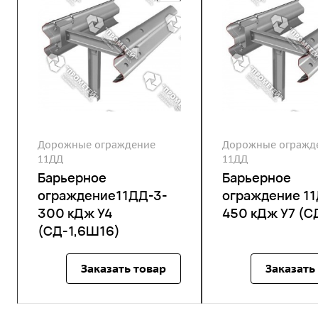
Дорожные ограждение
Дорожные огражд
11ДД
11ДД
Барьерное
Барьерное
ограждение11ДД-3-
ограждение 1
300 кДж У4
450 кДж У7 (С
(СД-1,6Ш16)
Заказать товар
Заказать