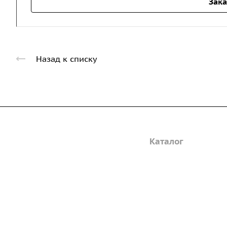
Зака
Назад к списку
Компания
Каталог
Дорожные металли
О предприятии
трубы
Благодарственные письма
Барьерные дорожн
Вакансии
ограждения
ГОСТы и техническая
Пешеходное ограж