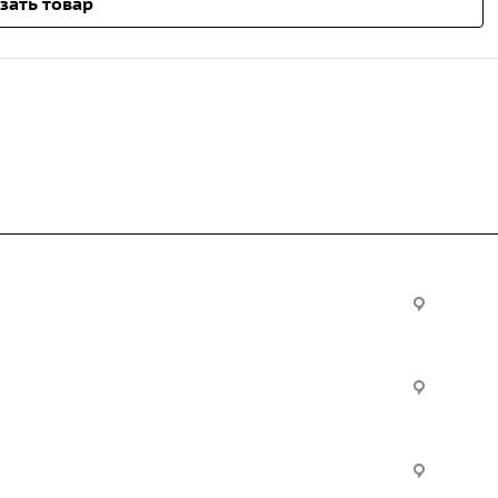
зать товар
Услуги
Офис:
ул. Вы
24
ческие
Строительно-монтажные
Произ
работы
Екатер
Цвилли
ые
Установка барьерного
ограждения
Часы р
дение
Инженерное сопровождение
Пн. – П