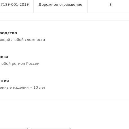
27189-001-2019
Дорожное ограждение
3
водство
укций любой сложности
авка
любой регион России
нтия
ленные изделия – 10 лет