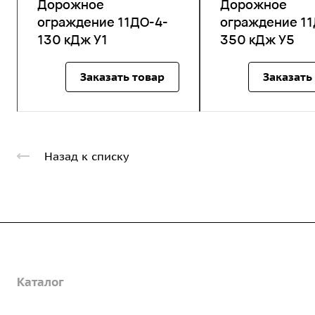
Дорожное
Дорожное
ограждение 11ДО-4-
ограждение 11
130 кДж У1
350 кДж У5
Заказать товар
Заказать
Назад к списку
Компания
Каталог
О предприятии
Благодарственные письма
Услуги
Дорожные металлические трубы