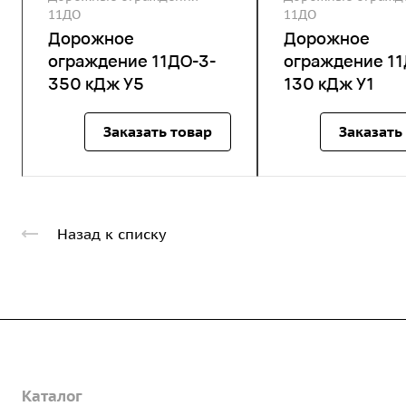
11ДО
11ДО
Дорожное
Дорожное
ограждение 11ДО-3-
ограждение 11
350 кДж У5
130 кДж У1
Заказать товар
Заказать
Назад к списку
Компания
Каталог
О предприятии