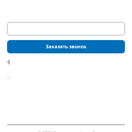
Пн. – Пт.: с 9:00 до 18:00
Сб. – Вс.: выходные
Скачать каталог
Заказать звонок
7 (922) 178-81-77
zakaz@mpo-prometey.ru
info@mpo-prometey.ru
Доставка и оплата
Сертификаты
Реквизиты
Контакты