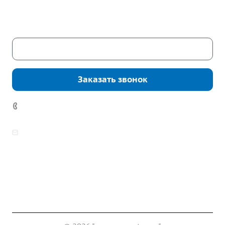
Пн. – Пт.: с 9:00 до 18:00
Сб. – Вс.: выходные
Скачать каталог
Заказать звонок
7 (922) 178-81-77
zakaz@mpo-prometey.ru
info@mpo-prometey.ru
Доставка и оплата
Сертификаты
Реквизиты
Контакты