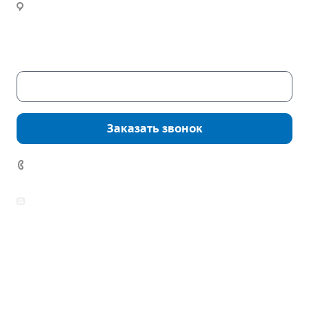
Новости
Часы работы:
Пн. – Пт.: с 9:00 до 18:00
Сб. – Вс.: выходные
Скачать каталог
Заказать звонок
7 (922) 178-81-77
zakaz@mpo-prometey.ru
info@mpo-prometey.ru
Доставка и оплата
Сертификаты
Реквизиты
Контакты