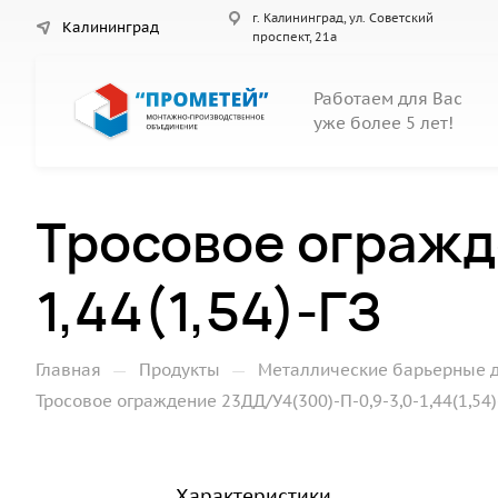
г. Калининград, ул. Советский
Калининград
проспект, 21а
Работаем для Вас
уже более 5 лет!
Тросовое огражд
1,44(1,54)-ГЗ
—
—
Главная
Продукты
Металлические барьерные 
Тросовое ограждение 23ДД/У4(300)-П-0,9-3,0-1,44(1,54)
Характеристики