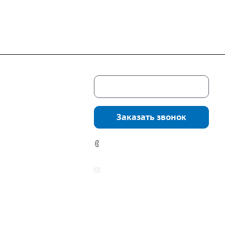
Скачать каталог
г. Екатеринбург,
соцкого, 4б, оф.
Заказать звонок
водство:
г.
инбург, ул.
7 (922) 178-81-77
нга, дом 7ч
аботы:
zakaz@mpo-prometey.ru
т.: с 9:00 до 18:00
info@mpo-prometey.ru
Вс.: выходные