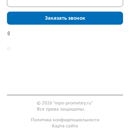
Скачать каталог
Заказать звонок
7 (922) 178-81-77
zakaz@mpo-prometey.ru
info@mpo-prometey.ru
Доставка и оплата
Сертификаты
Реквизиты
Контакты
© 2026 "mpo-prometey.ru"
Все права защищены.
Политика конфиденциальности
Карта сайта