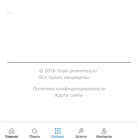
zakaz@mpo-prometey.ru
info@mpo-prometey.ru
Доставка и оплата
Сертификаты
Реквизиты
Контакты
© 2026 "mpo-prometey.ru"
Все права защищены.
Политика конфиденциальности
Карта сайта
Разработка и продвижение сайта
Главная
Поиск
Каталог
Услуги
Контакты