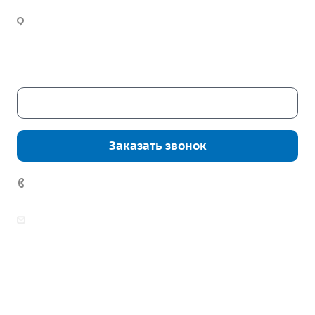
Инженерный расчет
Новости
Часы работы:
Пн. – Пт.: с 9:00 до 18:00
Сб. – Вс.: выходные
Скачать каталог
Заказать звонок
7 (922) 178-81-77
zakaz@mpo-prometey.ru
info@mpo-prometey.ru
Доставка и оплата
Сертификаты
Реквизиты
Контакты