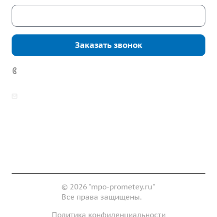
Скачать каталог
Заказать звонок
7 (922) 178-81-77
zakaz@mpo-prometey.ru
info@mpo-prometey.ru
Доставка и оплата
Сертификаты
Реквизиты
Контакты
© 2026 "mpo-prometey.ru"
Все права защищены.
Политика конфиденциальности