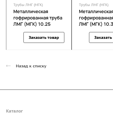
Трубы ЛМГ (МГК)
Трубы ЛМГ (МГК)
Металлическая
Металлическа
гофрированная труба
гофрированная
ЛМГ (МГК) 10.25
ЛМГ (МГК) 10.
Заказать товар
Заказать
Назад к списку
Компания
Каталог
О предприятии