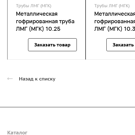
Трубы ЛМГ (МГК)
Трубы ЛМГ (МГК)
Металлическая
Металлическа
гофрированная труба
гофрированная
ЛМГ (МГК) 10.25
ЛМГ (МГК) 10.
Заказать товар
Заказать
Назад к списку
Компания
Каталог
О предприятии