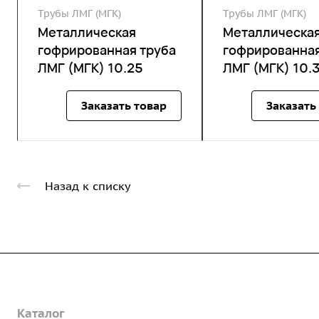
Трубы ЛМГ (МГК)
Трубы ЛМГ (МГК)
Металлическая
Металлическа
гофрированная труба
гофрированная
ЛМГ (МГК) 10.25
ЛМГ (МГК) 10.
Заказать товар
Заказать
Назад к списку
Компания
Каталог
О предприятии