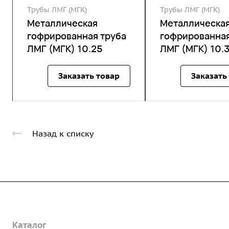
Трубы ЛМГ (МГК)
Трубы ЛМГ (МГК)
Металлическая
Металлическа
гофрированная труба
гофрированная
ЛМГ (МГК) 10.25
ЛМГ (МГК) 10.
Заказать товар
Заказать
Назад к списку
Компания
Каталог
О предприятии