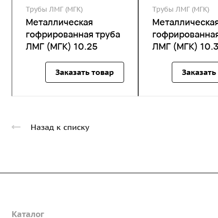
Трубы ЛМГ (МГК)
Трубы ЛМГ (МГК)
Металлическая
Металлическа
гофрированная труба
гофрированная
ЛМГ (МГК) 10.25
ЛМГ (МГК) 10.
Заказать товар
Заказать
Назад к списку
Компания
Каталог
О предприятии