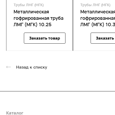
Трубы ЛМГ (МГК)
Трубы ЛМГ (МГК)
Металлическая
Металлическа
гофрированная труба
гофрированная
ЛМГ (МГК) 10.25
ЛМГ (МГК) 10.
Заказать товар
Заказать
Назад к списку
Компания
Каталог
О предприятии