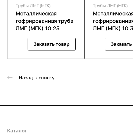
Трубы ЛМГ (МГК)
Трубы ЛМГ (МГК)
Металлическая
Металлическа
гофрированная труба
гофрированная
ЛМГ (МГК) 10.25
ЛМГ (МГК) 10.
Заказать товар
Заказать
Назад к списку
Компания
Каталог
О предприятии