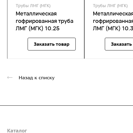
Трубы ЛМГ (МГК)
Трубы ЛМГ (МГК)
Металлическая
Металлическа
гофрированная труба
гофрированная
ЛМГ (МГК) 10.25
ЛМГ (МГК) 10.
Заказать товар
Заказать
Назад к списку
Компания
Каталог
О предприятии