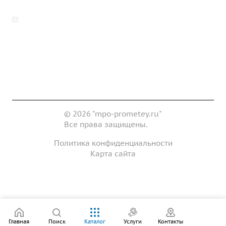
zakaz@mpo-prometey.ru
info@mpo-prometey.ru
Доставка и оплата
Сертификаты
Реквизиты
Контакты
© 2026 "mpo-prometey.ru"
Все права защищены.
Политика конфиденциальности
Карта сайта
Разработка и продвижение сайта
Главная
Поиск
Каталог
Услуги
Контакты