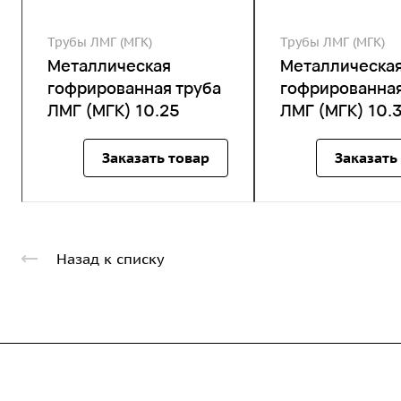
Трубы ЛМГ (МГК)
Трубы ЛМГ (МГК)
Металлическая
Металлическа
гофрированная труба
гофрированная
ЛМГ (МГК) 10.25
ЛМГ (МГК) 10.
Заказать товар
Заказать
Назад к списку
Компания