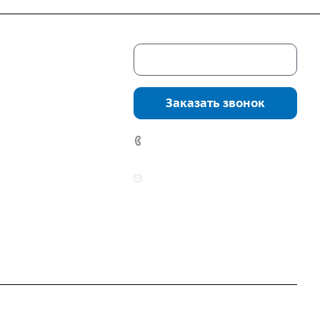
Скачать каталог
г. Екатеринбург,
соцкого, 4б, оф.
Заказать звонок
водство:
г.
инбург, ул.
7 (922) 178-81-77
нга, дом 7ч
аботы:
zakaz@mpo-prometey.ru
т.: с 9:00 до 18:00
info@mpo-prometey.ru
Вс.: выходные