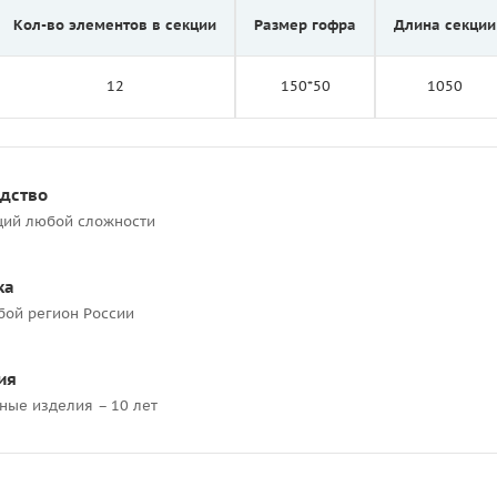
Кол-во элементов в секции
Размер гофра
Длина секции
12
150*50
1050
одство
ций любой сложности
ка
бой регион России
ия
ные изделия – 10 лет