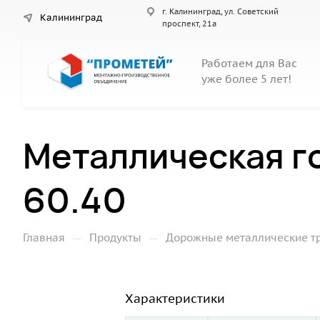
г. Калининград, ул. Советский
Калининград
проспект, 21а
Работаем для Вас
уже более 5 лет!
Металлическая г
60.40
—
—
Главная
Продукты
Дорожные металлические т
Характеристики