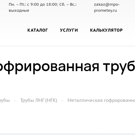
Пн. – Пт.: с 9:00 до 18:00; Сб. – Вс.:
zakaz@mpo-
выходные
prometey.ru
КАТАЛОГ
УСЛУГИ
КАЛЬКУЛЯТОР
офрированная труб
—
—
рубы
Трубы ЛМГ (МГК)
Металлическая гофрированная